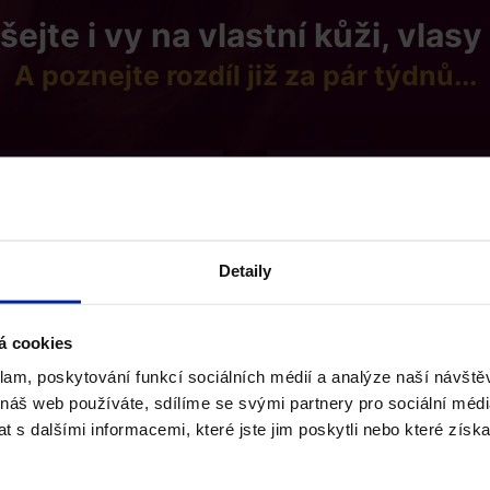
ejte i vy na vlastní kůži, vlasy
A poznejte rozdíl již za pár týdnů...
ouším...
Chci vidi
Detaily
á cookies
klam, poskytování funkcí sociálních médií a analýze naší návšt
 náš web používáte, sdílíme se svými partnery pro sociální média
 s dalšími informacemi, které jste jim poskytli nebo které získa