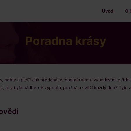
Úvod
O 
Poradna krásy
asy, nehty a pleť? Jak předcházet nadměrnému vypadávání a řídnu
leť, aby byla nádherně vypnutá, pružná a svěží každý den? Tyto 
povědi