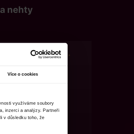
 a nehty
telný výsledek...
Více o cookies
ěvnosti využíváme soubory
, inzerci a analýzy. Partneři
li v důsledku toho, že