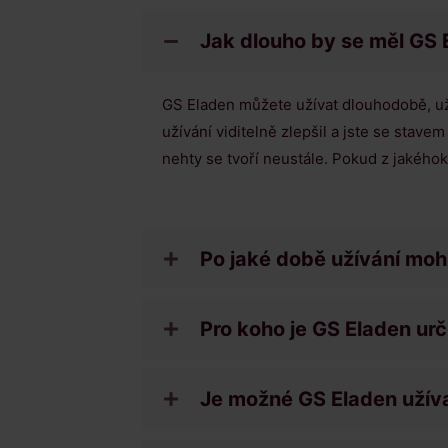
Jak dlouho by se měl GS 
GS Eladen můžete užívat dlouhodobě, uží
užívání viditelně zlepšil a jste se stav
nehty se tvoří neustále. Pokud z jakéhok
Po jaké době užívání mo
Pro koho je GS Eladen ur
Je možné GS Eladen užíva