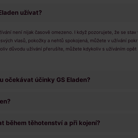
Eladen užívat?
vání není nijak časově omezeno. I když pozorujete, že se stav
em svých vlasů, pokožky a nehtů spokojená, můžete v užívání pokr
oliv důvodu užívání přerušíte, můžete kdykoliv s užíváním opět 
hu očekávat účinky GS Eladen?
čen?
t během těhotenství a při kojení?