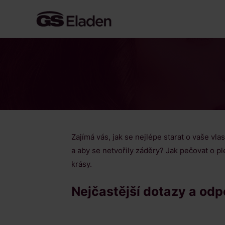
Přeskočit
na
obsah
Zajímá vás, jak se nejlépe starat o vaše vl
a aby se netvořily záděry? Jak pečovat o p
krásy.
Nejčastější dotazy a od