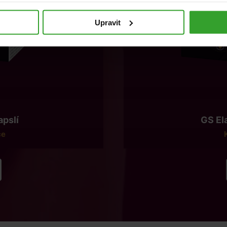
Upravit
apslí
GS Ela
ce