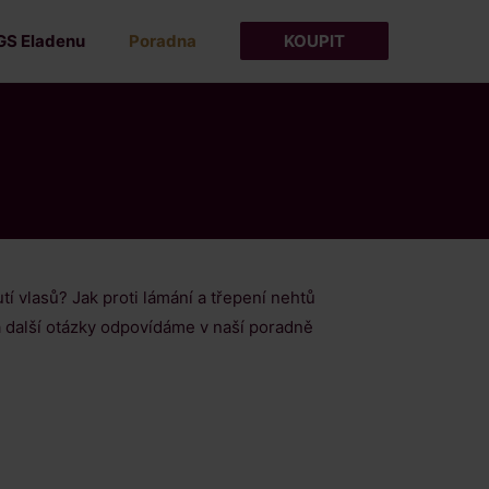
GS Eladenu
Poradna
KOUPIT
tí vlasů? Jak proti lámání a třepení nehtů
a další otázky odpovídáme v naší poradně