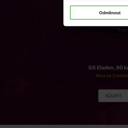
Odmítnout
GS Eladen, 90 k
Kúra na 3 měsí
KOUPIT