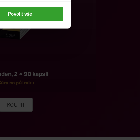
Povolit vše
den, 2 x 90 kapslí
Kúra na půl roku
KOUPIT